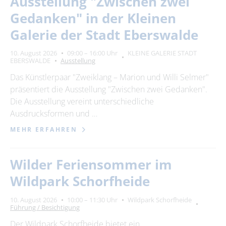
Ausstellung "Zwischen zwei
Suchbegriff
Gedanken" in der Kleinen
Galerie der Stadt Eberswalde
Ort
bitte wählen
10. August 2026
09:00 – 16:00 Uhr
KLEINE GALERIE STADT
EBERSWALDE
Ausstellung
Das Künstlerpaar "Zweiklang – Marion und Willi Selmer"
SUCHEN
präsentiert die Ausstellung "Zwischen zwei Gedanken".
Die Ausstellung vereint unterschiedliche
Ausdrucksformen und …
MEHR ERFAHREN
Wilder Feriensommer im
Wildpark Schorfheide
10. August 2026
10:00 – 11:30 Uhr
Wildpark Schorfheide
Führung / Besichtigung
Der Wildpark Schorfheide bietet ein