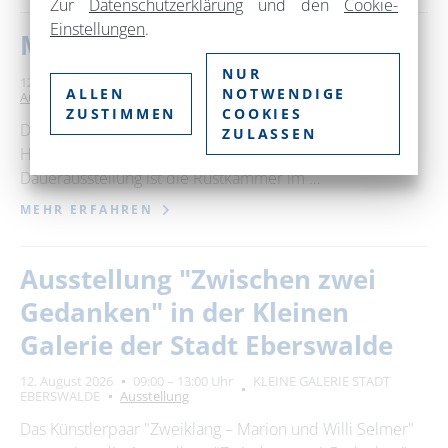
Zur
Datenschutzerklärung
und den
Cookie-
Einstellungen
.
Museum im Steintor
NUR
12. August 2026
09:00 – 17:00 Uhr
Museum im Steintor
ALLEN
NOTWENDIGE
Ausstellung
ZUSTIMMEN
COOKIES
Das Museum im Steintor wurde 1882 als das "erste
ZULASSEN
Hussitenmuseum" der Welt eröffnet. Kern der
Dauerausstellung ist die Rüstkammer im …
MEHR ERFAHREN
Ausstellung "Zwischen zwei
Gedanken" in der Kleinen
Galerie der Stadt Eberswalde
12. August 2026
09:00 – 13:00 Uhr
KLEINE GALERIE STADT
EBERSWALDE
Ausstellung
Das Künstlerpaar "Zweiklang – Marion und Willi Selmer"