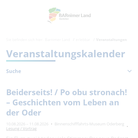
Sie befinden sich hier:
Barnimer Land
erlebbar
Veranstaltungen
Veranstaltungskalender
Suche
August 2026
Beiderseits! / Po obu stronach!
Mo
Di
Mi
Do
Fr
Sa
So
– Geschichten vom Leben an
1
2
der Oder
3
4
5
6
7
8
9
10.08.2026 – 11.08.2026
Binnenschifffahrts-Museum Oderberg
10
11
12
13
14
15
16
Lesung / Vortrag
17
18
19
20
21
22
23