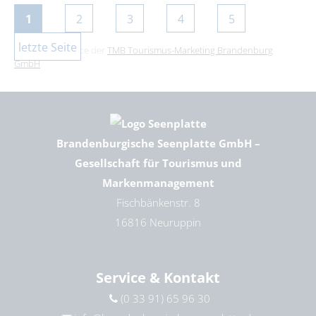
1
2
3
4
5
letzte Seite
Dies ist ein Service der
TMB Tourismus-Marketing Brandenburg
GmbH
.
Brandenburgische Seenplatte GmbH –
Gesellschaft für Tourismus und
Markenmanagement
Fischbänkenstr. 8
16816 Neuruppin
Service & Kontakt
(0 33 91) 65 96 30