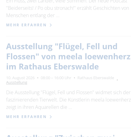
Ein Fluss, zwei Länder, viele Stimmen: Der neue Podcast
"Beiderseits! / Po obu stronach!" erzählt Geschichten von
24
25
26
27
28
29
30
Menschen entlang der …
31
MEHR ERFAHREN
Erweiterte Suche
Ausstellung "Flügel, Fell und
Zeitraum
Flossen" von meela loewenherz
von
im Rathaus Eberswalde
10. August 2026
08:00 – 16:00 Uhr
Rathaus Eberswalde
Ausstellung
bis
Die Ausstellung "Flügel, Fell und Flossen" widmet sich der
faszinierenden Tierwelt. Die Künstlerin meela loewenherz
Kategorie
zeigt in ihren Aquarellen die …
alle Kategorien
MEHR ERFAHREN