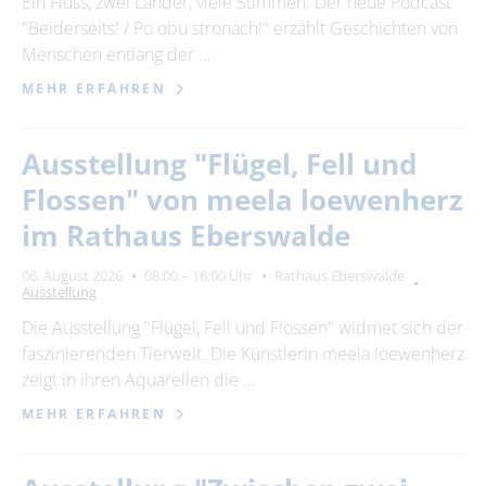
Ein Fluss, zwei Länder, viele Stimmen: Der neue Podcast
"Beiderseits! / Po obu stronach!" erzählt Geschichten von
24
25
26
27
28
29
30
Menschen entlang der …
31
MEHR ERFAHREN
Erweiterte Suche
Ausstellung "Flügel, Fell und
Zeitraum
Flossen" von meela loewenherz
von
im Rathaus Eberswalde
06. August 2026
08:00 – 16:00 Uhr
Rathaus Eberswalde
Ausstellung
bis
Die Ausstellung "Flügel, Fell und Flossen" widmet sich der
faszinierenden Tierwelt. Die Künstlerin meela loewenherz
Kategorie
zeigt in ihren Aquarellen die …
alle Kategorien
MEHR ERFAHREN