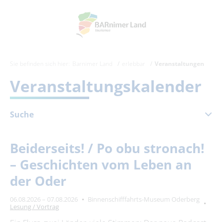
Sie befinden sich hier:
Barnimer Land
erlebbar
Veranstaltungen
Veranstaltungskalender
Suche
August 2026
Beiderseits! / Po obu stronach!
Mo
Di
Mi
Do
Fr
Sa
So
– Geschichten vom Leben an
1
2
der Oder
3
4
5
6
7
8
9
06.08.2026 – 07.08.2026
Binnenschifffahrts-Museum Oderberg
10
11
12
13
14
15
16
Lesung / Vortrag
17
18
19
20
21
22
23