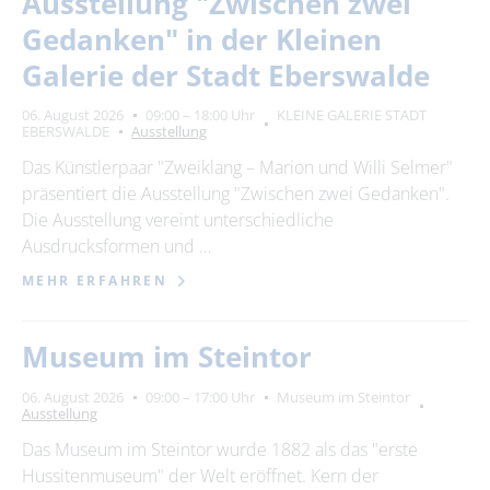
Ausstellung "Zwischen zwei
Suchbegriff
Gedanken" in der Kleinen
Galerie der Stadt Eberswalde
Ort
bitte wählen
06. August 2026
09:00 – 18:00 Uhr
KLEINE GALERIE STADT
EBERSWALDE
Ausstellung
Das Künstlerpaar "Zweiklang – Marion und Willi Selmer"
SUCHEN
präsentiert die Ausstellung "Zwischen zwei Gedanken".
Die Ausstellung vereint unterschiedliche
Ausdrucksformen und …
MEHR ERFAHREN
Museum im Steintor
06. August 2026
09:00 – 17:00 Uhr
Museum im Steintor
Ausstellung
Das Museum im Steintor wurde 1882 als das "erste
Hussitenmuseum" der Welt eröffnet. Kern der