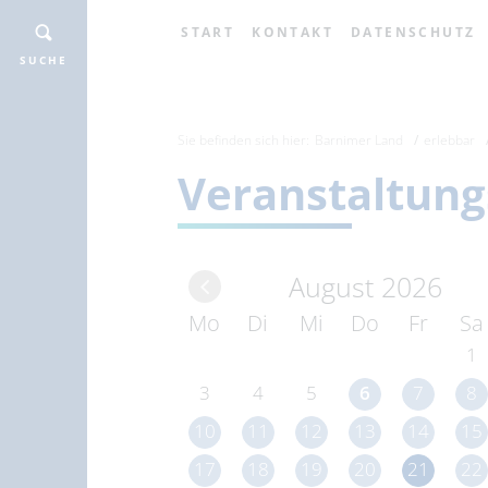
START
KONTAKT
DATENSCHUTZ
SUCHE
Sie befinden sich hier:
Barnimer Land
erlebbar
Veranstaltung
August 2026
Mo
Di
Mi
Do
Fr
Sa
1
3
4
5
6
7
8
10
11
12
13
14
15
17
18
19
20
21
22