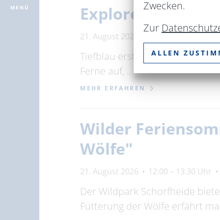
Zwecken.
Explorer
MENÜ
Zur
Datenschutz
21. August 2026
11:00 – 12:00 Uhr
ALLEN ZUSTI
Tiefblau erstreckt sich vor uns
Ferne auf, …
MEHR ERFAHREN
Wilder Feriensom
Wölfe"
21. August 2026
12:00 – 13:30 Uhr
Der Wildpark Schorfheide biet
Fütterung der Wölfe erfährt m