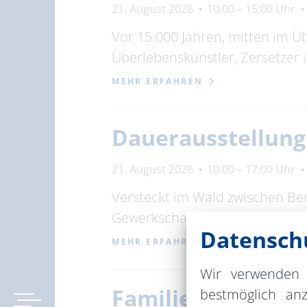
21. August 2026
10:00 – 15:00 Uhr
Vor 15.000 Jahren, mitten im Ü
Überlebenskünstler, Zersetzer
MEHR ERFAHREN
Dauerausstellun
21. August 2026
10:00 – 17:00 Uhr
Versteckt im Wald zwischen Be
Gewerkschaftsbundes (ADGB). 
Datenschu
MEHR ERFAHREN
Wir verwenden 
Familien-Sommera
bestmöglich an