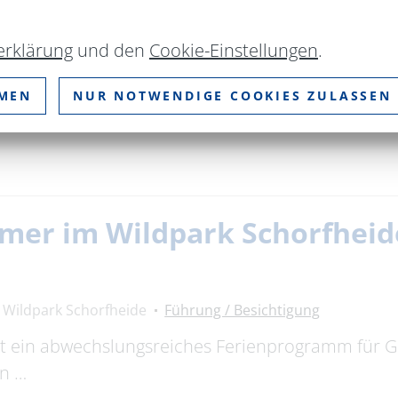
erklärung
und den
Cookie-Einstellungen
.
Bootssteg Wassersportclub Altenhof e.V.
Rund ums Was
MMEN
NUR NOTWENDIGE COOKIES ZULASSEN
 der Werbellinsee, einer der größten und klarsten 
mer im Wildpark Schorfheid
Wildpark Schorfheide
Führung / Besichtigung
et ein abwechslungsreiches Ferienprogramm für 
an …