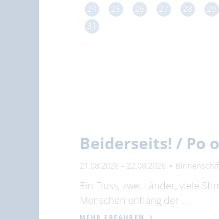
24
25
26
27
28
29
31
Beiderseits! / Po
21.08.2026 – 22.08.2026
Binnenschi
Ein Fluss, zwei Länder, viele S
Menschen entlang der …
MEHR ERFAHREN