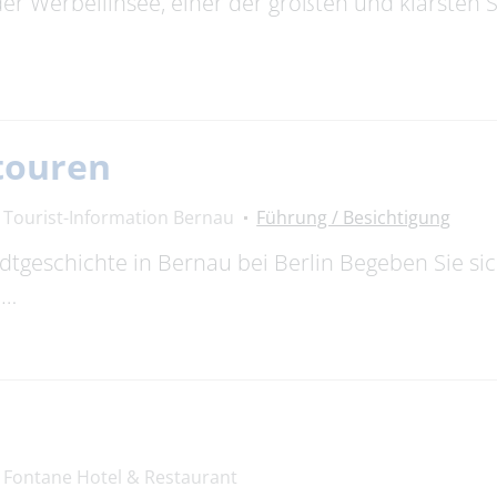
 der Werbellinsee, einer der größten und klarsten 
touren
Tourist-Information Bernau
Führung / Besichtigung
tadtgeschichte in Bernau bei Berlin Begeben Sie s
 …
Fontane Hotel & Restaurant