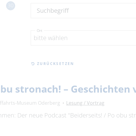
30
Suchbegriff
Ort
bitte wählen
ZURÜCKSETZEN
 obu stronach! – Geschichte
fffahrts-Museum Oderberg
Lesung / Vortrag
timmen: Der neue Podcast "Beiderseits! / Po obu s