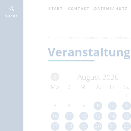
START
KONTAKT
DATENSCHUTZ
SUCHE
Sie befinden sich hier:
Barnimer Land
erlebbar
Veranstaltung
August 2026
Mo
Di
Mi
Do
Fr
Sa
1
3
4
5
6
7
8
10
11
12
13
14
15
17
18
19
20
21
22