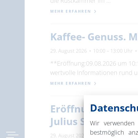
die Rüstkammer im …
MEHR ERFAHREN
Kaffee- Genuss. 
29. August 2026
10:00 – 13:00 Uhr
**Eröffnung:09.08.2026 um 10:1
wertvolle Informationen rund u
MEHR ERFAHREN
Datenschu
Eröffnung des Rev
Julius Söhnlein
Wir verwenden 
bestmöglich an
29. August 2026
10:00 – 10:30 Uhr