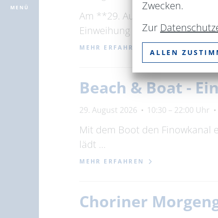
Zwecken.
MENÜ
Am **29. August 2026 um 10 Uhr
Zur
Datenschutz
Einweihung …
MEHR ERFAHREN
ALLEN ZUSTI
Beach & Boat - Ei
29. August 2026
10:30 – 22:00 Uhr
Mit dem Boot den Finowkanal e
lädt …
MEHR ERFAHREN
Choriner Morgen