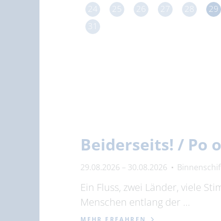
24
25
26
27
28
29
31
Beiderseits! / Po
29.08.2026 – 30.08.2026
Binnenschi
Ein Fluss, zwei Länder, viele S
Menschen entlang der …
MEHR ERFAHREN