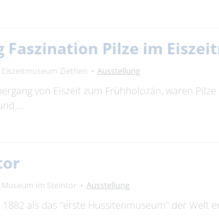
 Faszination Pilze im Eisze
Eiszeitmuseum Ziethen
Ausstellung
bergang von Eiszeit zum Frühholozän, waren Pilze 
 und …
tor
Museum im Steintor
Ausstellung
882 als das "erste Hussitenmuseum" der Welt erö