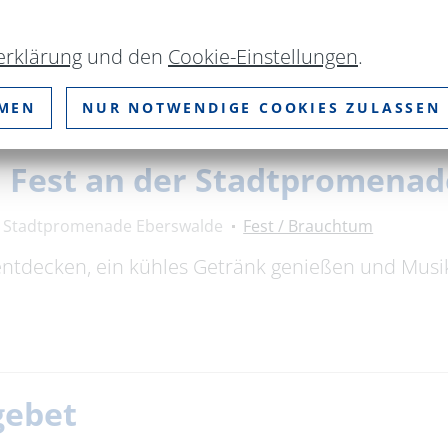
** findet auf dem Waldfriedhof Eberswalde die E
erklärung
und den
Cookie-Einstellungen
.
MMEN
NUR NOTWENDIGE COOKIES ZULASSEN
n Fest an der Stadtpromenad
Stadtpromenade Eberswalde
Fest / Brauchtum
ntdecken, ein kühles Getränk genießen und Musik
gebet