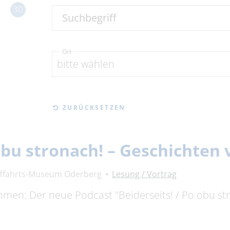
30
Suchbegriff
Ort
bitte wählen
ZURÜCKSETZEN
 obu stronach! – Geschichte
fffahrts-Museum Oderberg
Lesung / Vortrag
timmen: Der neue Podcast "Beiderseits! / Po obu s