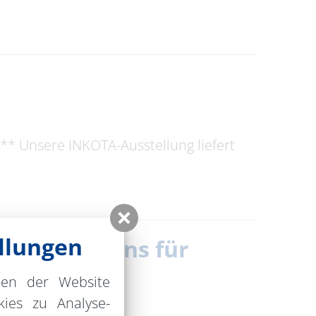
** Unsere INKOTA-Ausstellung liefert
llungen
 Gedenksteins für
nen der Website
ies zu Analyse-