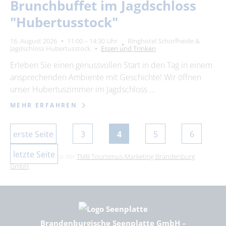
Brunchbuffet im Jagdschloss
"Hubertusstock"
16. August 2026
11:00 – 14:30 Uhr
Ringhotel Schorfheide &
Jagdschloss Hubertusstock
Essen und Trinken
Erleben Sie einen genussvollen Start in den Tag in einem
ansprechenden Ambiente mit Geschichte! Wir öffnen
unser Hubertuszimmer im Jagdschloss …
MEHR ERFAHREN
erste Seite
3
4
5
6
letzte Seite
Dies ist ein Service der
TMB Tourismus-Marketing Brandenburg
GmbH
.
Brandenburgische Seenplatte GmbH –