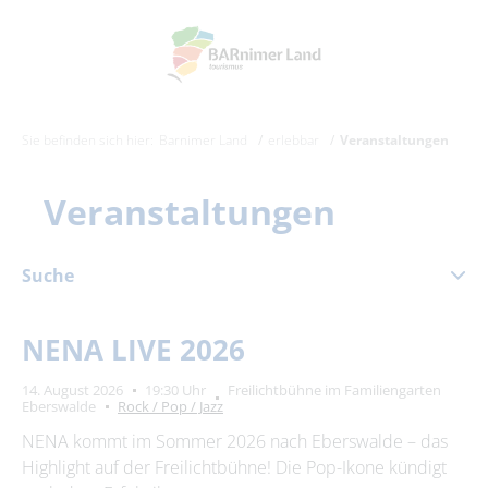
Sie befinden sich hier:
Barnimer Land
erlebbar
Veranstaltungen
Veranstaltungen
Suche
November 2026
NENA LIVE 2026
Mo
Di
Mi
Do
Fr
Sa
So
14. August 2026
19:30 Uhr
Freilichtbühne im Familiengarten
1
Eberswalde
Rock / Pop / Jazz
2
3
4
5
6
7
8
NENA kommt im Sommer 2026 nach Eberswalde – das
Highlight auf der Freilichtbühne! Die Pop-Ikone kündigt
9
10
11
12
13
14
15