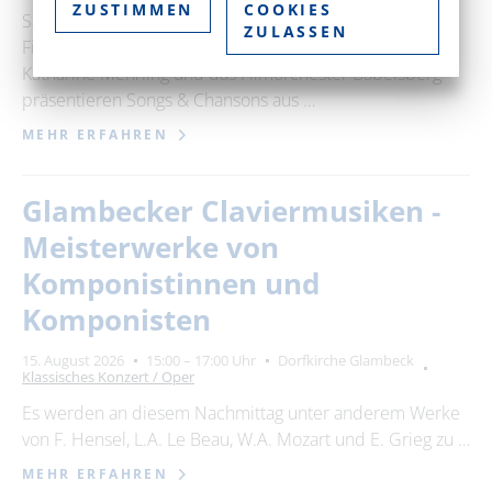
ZUSTIMMEN
COOKIES
Samstag, 15.08.2026 **Katharine Mehrling und das
ZULASSEN
Filmorchester Babelsberg** Ausnahmekünstlerin
Katharine Mehrling und das Filmorchester Babelsberg
präsentieren Songs & Chansons aus …
MEHR ERFAHREN
Glambecker Claviermusiken -
Meisterwerke von
Komponistinnen und
Komponisten
15. August 2026
15:00 – 17:00 Uhr
Dorfkirche Glambeck
Klassisches Konzert / Oper
Es werden an diesem Nachmittag unter anderem Werke
von F. Hensel, L.A. Le Beau, W.A. Mozart und E. Grieg zu …
MEHR ERFAHREN