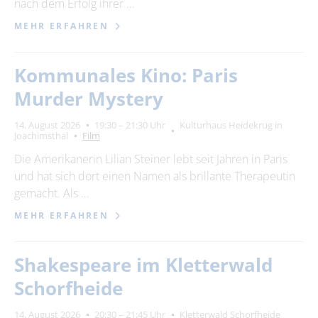
nach dem Erfolg ihrer …
16
17
18
19
20
21
22
MEHR ERFAHREN
23
24
25
26
27
28
29
30
Kommunales Kino: Paris
Murder Mystery
Erweiterte Suche
14. August 2026
19:30 – 21:30 Uhr
Kulturhaus Heidekrug in
Joachimsthal
Film
Zeitraum
von
Die Amerikanerin Lilian Steiner lebt seit Jahren in Paris
und hat sich dort einen Namen als brillante Therapeutin
gemacht. Als …
MEHR ERFAHREN
bis
Shakespeare im Kletterwald
Kategorie
alle Kategorien
Schorfheide
14. August 2026
20:30 – 21:45 Uhr
Kletterwald Schorfheide