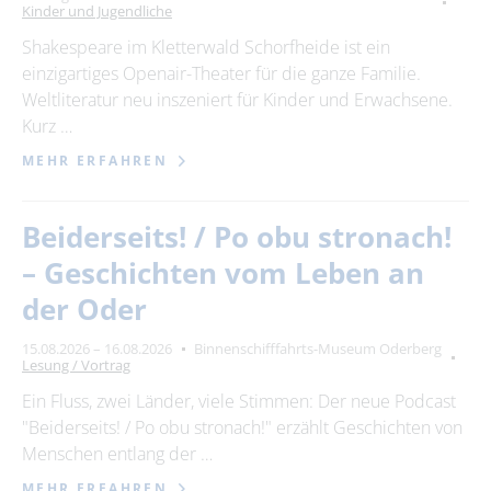
Kinder und Jugendliche
Suchbegriff
Shakespeare im Kletterwald Schorfheide ist ein
einzigartiges Openair-Theater für die ganze Familie.
Ort
Weltliteratur neu inszeniert für Kinder und Erwachsene.
bitte wählen
Kurz …
MEHR ERFAHREN
SUCHEN
Beiderseits! / Po obu stronach!
– Geschichten vom Leben an
der Oder
15.08.2026 – 16.08.2026
Binnenschifffahrts-Museum Oderberg
Lesung / Vortrag
Ein Fluss, zwei Länder, viele Stimmen: Der neue Podcast
"Beiderseits! / Po obu stronach!" erzählt Geschichten von
Menschen entlang der …
MEHR ERFAHREN