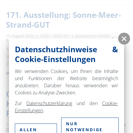
171. Ausstellung: Sonne-Meer-
Strand-GUT
15. August 2026
14:30 – 18:00 Uhr
Zainhammer Mühle
Ausstellung
Datenschutzhinweise &
**Künstlerinnen** : Rosi Luczus, Carmen Kunert, Jutta
Hebestreit, Janin Pangsy, Ines Frank **Vernissage** :
Cookie-Einstellungen
25.07.2026 14:30 Uhr In dieser Ausstellung …
Wir verwenden Cookies, um Ihnen die Inhalte
MEHR ERFAHREN
und Funktionen der Website bestmöglich
anzubieten. Darüber hinaus verwenden wir
Choriner Musiksommer -
Cookies zu Analyse-Zwecken.
Katharine Mehrling und das
Zur
Datenschutzerklärung
und den
Cookie-
Einstellungen
.
Filmorchester Babelsberg
NUR
15. August 2026
15:00 – 17:00 Uhr
Kloster Chorin
Klassisches
Konzert / Oper
ALLEN
NOTWENDIGE