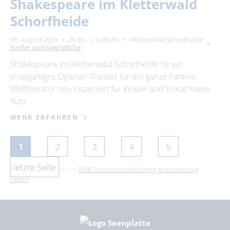
Shakespeare im Kletterwald
Schorfheide
09. August 2026
20:30 – 21:45 Uhr
Kletterwald Schorfheide
Kinder und Jugendliche
Shakespeare im Kletterwald Schorfheide ist ein
einzigartiges Openair-Theater für die ganze Familie.
Weltliteratur neu inszeniert für Kinder und Erwachsene.
Kurz …
MEHR ERFAHREN
1
2
3
4
5
letzte Seite
Dies ist ein Service der
TMB Tourismus-Marketing Brandenburg
GmbH
.