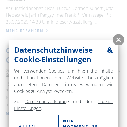
**Künstlerinnen** : Rosi Luczus, Carmen Kunert, Jutta
Hebestreit, Janin Pangsy, Ines Frank **Vernissage** :
25.07.2026 14:30 Uhr In dieser Ausstellung …
MEHR ERFAHREN
Datenschutzhinweise &
Choriner Musiksommer - 2.
Cookie-Einstellungen
Choriner Europa-Konzert
Wir verwenden Cookies, um Ihnen die Inhalte
08. August 2026
15:00 – 17:00 Uhr
Kloster Chorin
Klassisches
Konzert / Oper
und Funktionen der Website bestmöglich
_Samstag, 08.08.2026_ _2. Choriner Europa-Konzert
anzubieten. Darüber hinaus verwenden wir
2026_ _Philharmonisches Orchester Szczecin_
Cookies zu Analyse-Zwecken.
Przemyslaw Neumann • Dirigent Mieczysław Karłowicz •
Zur
Datenschutzerklärung
und den
Cookie-
Serenade for Strings; Mieczysław …
Einstellungen
.
MEHR ERFAHREN
NUR
ALLEN
NOTWENDIGE