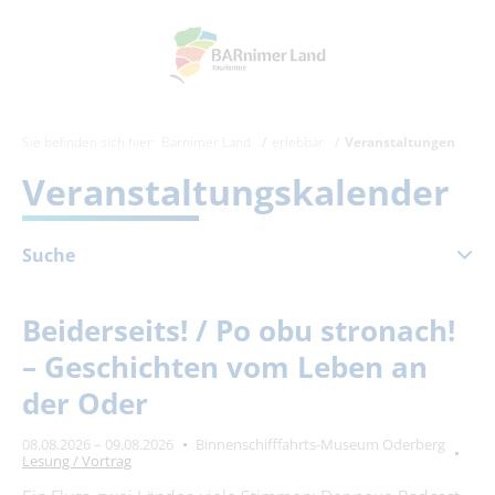
Sie befinden sich hier:
Barnimer Land
erlebbar
Veranstaltungen
Veranstaltungskalender
Suche
August 2026
Beiderseits! / Po obu stronach!
Mo
Di
Mi
Do
Fr
Sa
So
– Geschichten vom Leben an
1
2
der Oder
3
4
5
6
7
8
9
08.08.2026 – 09.08.2026
Binnenschifffahrts-Museum Oderberg
10
11
12
13
14
15
16
Lesung / Vortrag
17
18
19
20
21
22
23