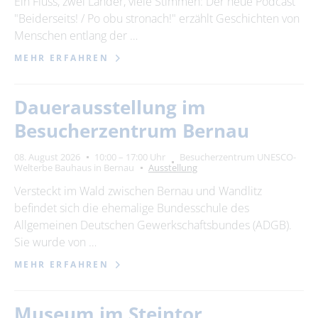
Ein Fluss, zwei Länder, viele Stimmen: Der neue Podcast
"Beiderseits! / Po obu stronach!" erzählt Geschichten von
24
25
26
27
28
29
30
Menschen entlang der …
31
MEHR ERFAHREN
Erweiterte Suche
Dauerausstellung im
Zeitraum
Besucherzentrum Bernau
von
08. August 2026
10:00 – 17:00 Uhr
Besucherzentrum UNESCO-
Welterbe Bauhaus in Bernau
Ausstellung
Versteckt im Wald zwischen Bernau und Wandlitz
bis
befindet sich die ehemalige Bundesschule des
Allgemeinen Deutschen Gewerkschaftsbundes (ADGB).
Sie wurde von …
Kategorie
alle Kategorien
MEHR ERFAHREN
Museum im Steintor