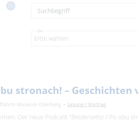
30
Suchbegriff
Ort
bitte wählen
 obu stronach! – Geschichte
fffahrts-Museum Oderberg
Lesung / Vortrag
timmen: Der neue Podcast "Beiderseits! / Po obu s