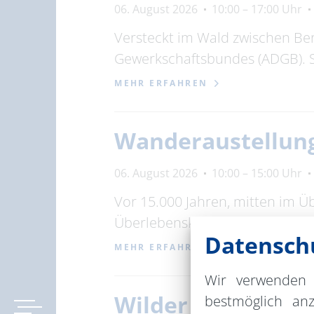
06. August 2026
10:00 – 17:00 Uhr
Versteckt im Wald zwischen Be
Gewerkschaftsbundes (ADGB). 
MEHR ERFAHREN
Wanderaustellung
06. August 2026
10:00 – 15:00 Uhr
Vor 15.000 Jahren, mitten im Ü
Überlebenskünstler, Zersetzer
Datenschu
MEHR ERFAHREN
Wir verwenden 
Wilder Feriensom
bestmöglich an