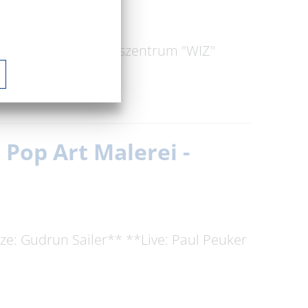
Im Wolfsinformationszentrum "WIZ"
 die …
 Pop Art Malerei -
ze: Gudrun Sailer** **Live: Paul Peuker