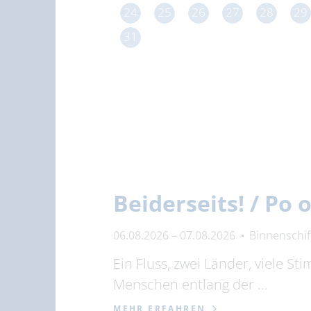
24
25
26
27
28
29
31
Beiderseits! / Po
06.08.2026 – 07.08.2026
Binnenschi
Ein Fluss, zwei Länder, viele S
Menschen entlang der …
MEHR ERFAHREN