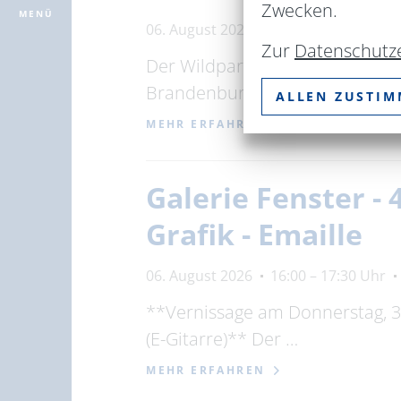
Zwecken.
MENÜ
06. August 2026
13:00 – 15:00 Uhr
Zur
Datenschutz
Der Wildpark Schorfheide biet
Brandenburg, im Dachgeschoss
ALLEN ZUSTI
MEHR ERFAHREN
Galerie Fenster - 
Grafik - Emaille
06. August 2026
16:00 – 17:30 Uhr
**Vernissage am Donnerstag, 30
(E-Gitarre)** Der …
MEHR ERFAHREN