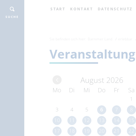
START
KONTAKT
DATENSCHUTZ
SUCHE
Sie befinden sich hier:
Barnimer Land
erlebbar
Veranstaltung
August 2026
Mo
Di
Mi
Do
Fr
Sa
1
3
4
5
6
7
8
10
11
12
13
14
15
17
18
19
20
21
22