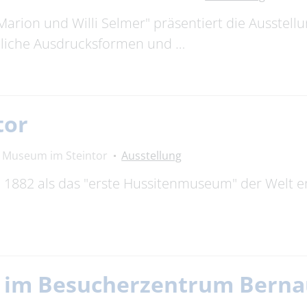
Marion und Willi Selmer" präsentiert die Ausstell
edliche Ausdrucksformen und …
tor
Museum im Steintor
Ausstellung
882 als das "erste Hussitenmuseum" der Welt erö
g im Besucherzentrum Bern