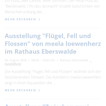
Ein Fluss, zwei Länder, viele Stimmen: Der neue Podcast
"Beiderseits! / Po obu stronach!" erzählt Geschichten von
24
25
26
27
28
29
30
Menschen entlang der …
31
MEHR ERFAHREN
Erweiterte Suche
Ausstellung "Flügel, Fell und
Zeitraum
Flossen" von meela loewenherz
von
im Rathaus Eberswalde
06. August 2026
08:00 – 16:00 Uhr
Rathaus Eberswalde
Ausstellung
bis
Die Ausstellung "Flügel, Fell und Flossen" widmet sich der
faszinierenden Tierwelt. Die Künstlerin meela loewenherz
Kategorie
zeigt in ihren Aquarellen die …
alle Kategorien
MEHR ERFAHREN