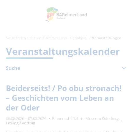
Sie befinden sich hier:
Barnimer Land
erlebbar
Veranstaltungen
Veranstaltungskalender
Suche
August 2026
Beiderseits! / Po obu stronach!
Mo
Di
Mi
Do
Fr
Sa
So
– Geschichten vom Leben an
1
2
der Oder
3
4
5
6
7
8
9
06.08.2026 – 07.08.2026
Binnenschifffahrts-Museum Oderberg
10
11
12
13
14
15
16
Lesung / Vortrag
17
18
19
20
21
22
23