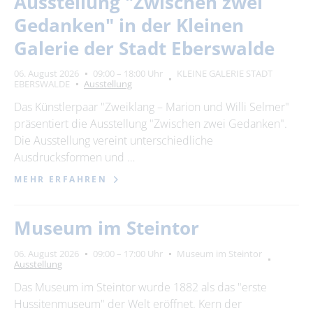
Ausstellung "Zwischen zwei
Suchbegriff
Gedanken" in der Kleinen
Galerie der Stadt Eberswalde
Ort
bitte wählen
06. August 2026
09:00 – 18:00 Uhr
KLEINE GALERIE STADT
EBERSWALDE
Ausstellung
Das Künstlerpaar "Zweiklang – Marion und Willi Selmer"
SUCHEN
präsentiert die Ausstellung "Zwischen zwei Gedanken".
Die Ausstellung vereint unterschiedliche
Ausdrucksformen und …
MEHR ERFAHREN
Museum im Steintor
06. August 2026
09:00 – 17:00 Uhr
Museum im Steintor
Ausstellung
Das Museum im Steintor wurde 1882 als das "erste
Hussitenmuseum" der Welt eröffnet. Kern der