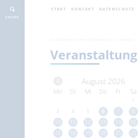
START
KONTAKT
DATENSCHUTZ
SUCHE
Sie befinden sich hier:
Barnimer Land
erlebbar
Veranstaltung
August 2026
Mo
Di
Mi
Do
Fr
Sa
1
3
4
5
6
7
8
10
11
12
13
14
15
17
18
19
20
21
22