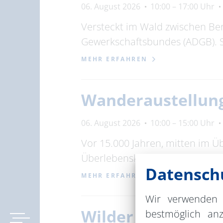
06. August 2026
10:00 – 17:00 Uhr
Versteckt im Wald zwischen Be
Gewerkschaftsbundes (ADGB). 
MEHR ERFAHREN
Wanderaustellung
06. August 2026
10:00 – 15:00 Uhr
Vor 15.000 Jahren, mitten im Ü
Überlebenskünstler, Zersetzer
Datenschu
MEHR ERFAHREN
Wir verwenden 
Wilder Feriensom
bestmöglich an