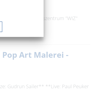
Im Wolfsinformationszentrum "WIZ"
 die …
 Pop Art Malerei -
ze: Gudrun Sailer** **Live: Paul Peuker