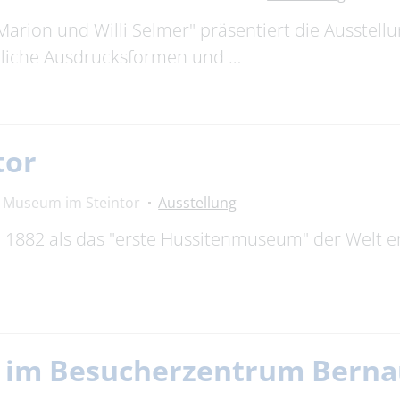
Marion und Willi Selmer" präsentiert die Ausstell
edliche Ausdrucksformen und …
tor
Museum im Steintor
Ausstellung
882 als das "erste Hussitenmuseum" der Welt erö
g im Besucherzentrum Bern