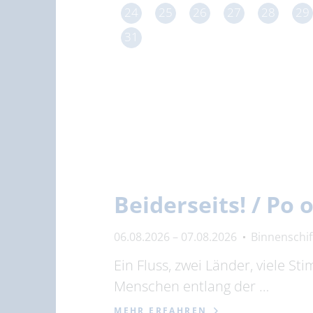
24
25
26
27
28
29
31
Beiderseits! / Po
06.08.2026 – 07.08.2026
Binnenschi
Ein Fluss, zwei Länder, viele S
Menschen entlang der …
MEHR ERFAHREN