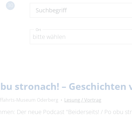
30
Suchbegriff
Ort
bitte wählen
 obu stronach! – Geschichte
fffahrts-Museum Oderberg
Lesung / Vortrag
timmen: Der neue Podcast "Beiderseits! / Po obu s