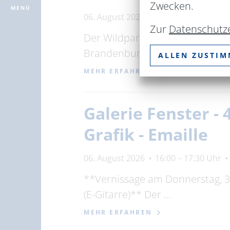
Zwecken.
MENÜ
06. August 2026
13:00 – 15:00 Uhr
Zur
Datenschutz
Der Wildpark Schorfheide biet
Brandenburg, im Dachgeschoss
ALLEN ZUSTI
MEHR ERFAHREN
Galerie Fenster - 
Grafik - Emaille
06. August 2026
16:00 – 17:30 Uhr
**Vernissage am Donnerstag, 30
(E-Gitarre)** Der …
MEHR ERFAHREN