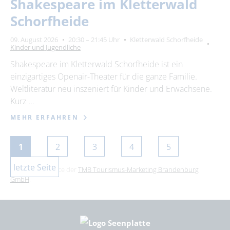
Shakespeare im Kletterwald
Schorfheide
09. August 2026
20:30 – 21:45 Uhr
Kletterwald Schorfheide
Kinder und Jugendliche
Shakespeare im Kletterwald Schorfheide ist ein
einzigartiges Openair-Theater für die ganze Familie.
Weltliteratur neu inszeniert für Kinder und Erwachsene.
Kurz …
MEHR ERFAHREN
1
2
3
4
5
letzte Seite
Dies ist ein Service der
TMB Tourismus-Marketing Brandenburg
GmbH
.