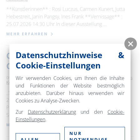
**Künstlerinnen** : Rosi Luczus, Carmen Kunert, Jutta
Hebestreit, Janin Pangsy, Ines Frank **Vernissage** :
25.07.2026 14:30 Uhr In dieser Ausstellung …
MEHR ERFAHREN
Datenschutzhinweise &
Choriner Musiksommer - 2.
Cookie-Einstellungen
Choriner Europa-Konzert
Wir verwenden Cookies, um Ihnen die Inhalte
08. August 2026
15:00 – 17:00 Uhr
Kloster Chorin
Klassisches
Konzert / Oper
und Funktionen der Website bestmöglich
_Samstag, 08.08.2026_ _2. Choriner Europa-Konzert
anzubieten. Darüber hinaus verwenden wir
2026_ _Philharmonisches Orchester Szczecin_
Cookies zu Analyse-Zwecken.
Przemyslaw Neumann • Dirigent Mieczysław Karłowicz •
Zur
Datenschutzerklärung
und den
Cookie-
Serenade for Strings; Mieczysław …
Einstellungen
.
MEHR ERFAHREN
NUR
ALLEN
NOTWENDIGE