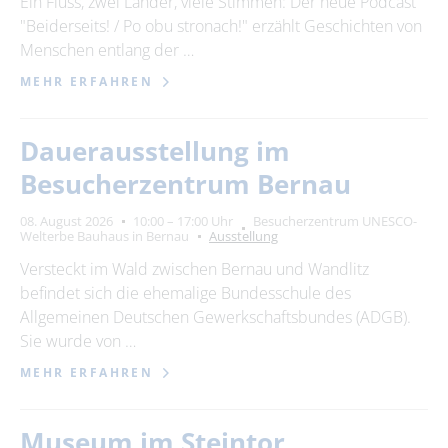
Ein Fluss, zwei Länder, viele Stimmen: Der neue Podcast
"Beiderseits! / Po obu stronach!" erzählt Geschichten von
24
25
26
27
28
29
30
Menschen entlang der …
31
MEHR ERFAHREN
Erweiterte Suche
Dauerausstellung im
Zeitraum
Besucherzentrum Bernau
von
08. August 2026
10:00 – 17:00 Uhr
Besucherzentrum UNESCO-
Welterbe Bauhaus in Bernau
Ausstellung
Versteckt im Wald zwischen Bernau und Wandlitz
bis
befindet sich die ehemalige Bundesschule des
Allgemeinen Deutschen Gewerkschaftsbundes (ADGB).
Sie wurde von …
Kategorie
alle Kategorien
MEHR ERFAHREN
Museum im Steintor