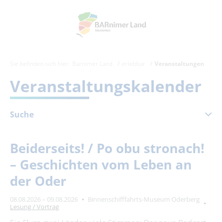
Sie befinden sich hier:
Barnimer Land
erlebbar
Veranstaltungen
Veranstaltungskalender
Suche
August 2026
Beiderseits! / Po obu stronach!
Mo
Di
Mi
Do
Fr
Sa
So
– Geschichten vom Leben an
1
2
der Oder
3
4
5
6
7
8
9
08.08.2026 – 09.08.2026
Binnenschifffahrts-Museum Oderberg
10
11
12
13
14
15
16
Lesung / Vortrag
17
18
19
20
21
22
23