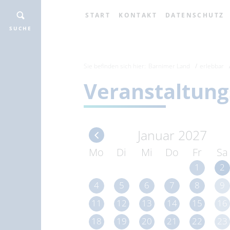
START
KONTAKT
DATENSCHUTZ
SUCHE
Sie befinden sich hier:
Barnimer Land
erlebbar
Veranstaltung
Januar 2027
Mo
Di
Mi
Do
Fr
Sa
1
2
4
5
6
7
8
9
11
12
13
14
15
16
18
19
20
21
22
23