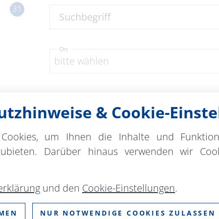
31
Suchbegriff
Ort
bitte wählen
ZURÜCKSETZEN
tzhinweise & Cookie-Einste
Cookies, um Ihnen die Inhalte und Funktio
bends im Kloster
zubieten. Darüber hinaus verwenden wir Cook
Kloster Chorin
Führung / Besichtigung
die dunkle Jahreszeit!** Ab dem 1. November bis c
erklärung
und den
Cookie-Einstellungen
.
MMEN
NUR NOTWENDIGE COOKIES ZULASSEN