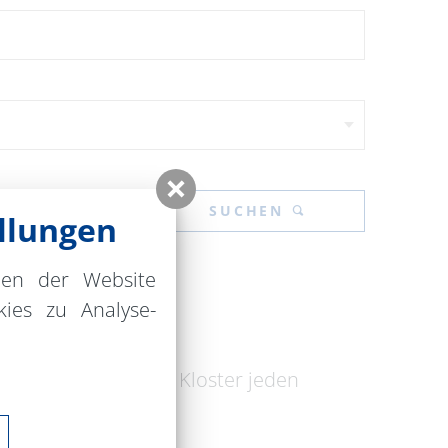
SUCHEN
llungen
nen der Website
ies zu Analyse-
a. Februar wird das Kloster jeden