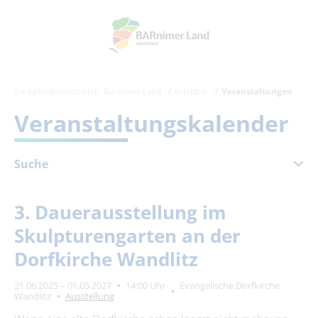
Sie befinden sich hier:
Barnimer Land
erlebbar
Veranstaltungen
Veranstaltungskalender
Suche
Januar 2027
3. Dauerausstellung im
Mo
Di
Mi
Do
Fr
Sa
So
Skulpturengarten an der
1
2
3
Dorfkirche Wandlitz
4
5
6
7
8
9
10
21.06.2025 – 01.05.2027
14:00 Uhr
Evangelische Dorfkirche
11
12
13
14
15
16
17
Wandlitz
Ausstellung
18
19
20
21
22
23
24