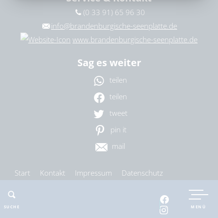
(0 33 91) 65 96 30
Ort
bitte wählen
info@brandenburgische-seenplatte.de
www.brandenburgische-seenplatte.de
Sag es weiter
ZURÜCKSETZEN
SUCHEN
teilen
teilen
tweet
pin it
mail
Start
Kontakt
Impressum
Datenschutz
Barrierefreiheit
Cookie-Einstellungen
SUCHE
MENÜ
nach oben
drucken