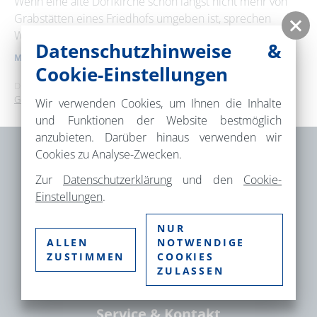
Wenn eine alte Dorfkirche schon längst nicht mehr von
Grabstätten eines Friedhofs umgeben ist, sprechen
25
26
27
28
29
30
31
Wiese und Bäume um sie …
Datenschutzhinweise &
MEHR ERFAHREN
Erweiterte Suche
Cookie-Einstellungen
Dies ist ein Service der
TMB Tourismus-Marketing Brandenburg
GmbH
.
Zeitraum
Wir verwenden Cookies, um Ihnen die Inhalte
von
und Funktionen der Website bestmöglich
anzubieten. Darüber hinaus verwenden wir
Cookies zu Analyse-Zwecken.
bis
Brandenburgische Seenplatte GmbH –
Zur
Datenschutzerklärung
und den
Cookie-
Einstellungen
.
Gesellschaft für Tourismus und
Markenmanagement
Kategorie
NUR
alle Kategorien
Fischbänkenstr. 8
ALLEN
NOTWENDIGE
ZUSTIMMEN
COOKIES
16816 Neuruppin
ZULASSEN
Suchbegriff
Service & Kontakt