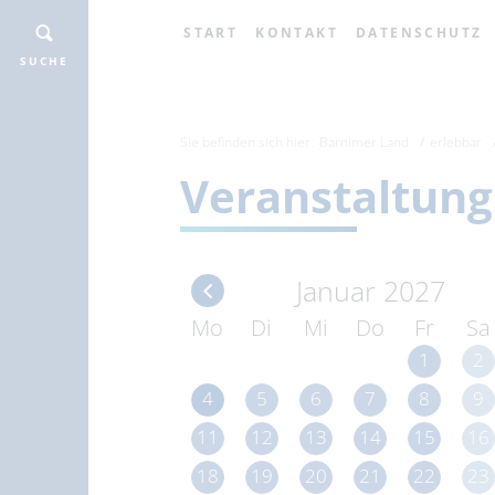
START
KONTAKT
DATENSCHUTZ
SUCHE
Sie befinden sich hier:
Barnimer Land
erlebbar
Veranstaltung
Januar 2027
Mo
Di
Mi
Do
Fr
Sa
1
2
4
5
6
7
8
9
11
12
13
14
15
16
18
19
20
21
22
23