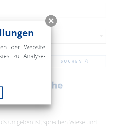
llungen
nen der Website
ies zu Analyse-
SUCHEN
der Dorfkirche
hofs umgeben ist, sprechen Wiese und