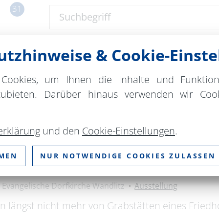
31
Suchbegriff
tzhinweise & Cookie-Einste
Ort
bitte wählen
Cookies, um Ihnen die Inhalte und Funktio
zubieten. Darüber hinaus verwenden wir Cook
ZURÜCKSETZEN
erklärung
und den
Cookie-Einstellungen
.
ng im Skulpturengarten an 
MMEN
NUR NOTWENDIGE COOKIES ZULASSEN
Evangelische Dorfkirche Wandlitz
Ausstellung
n längst nicht mehr von Grabstätten eines Fried