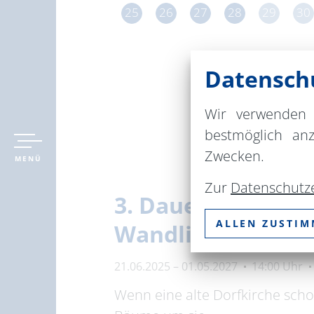
25
26
27
28
29
30
Datenschu
Wir verwenden 
bestmöglich an
Zwecken.
MENÜ
Zur
Datenschutz
3. Dauerausstellu
ALLEN ZUSTI
Wandlitz
21.06.2025 – 01.05.2027
14:00 Uhr
Wenn eine alte Dorfkirche scho