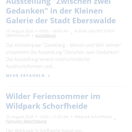
Ausstellung "Zwischen zwei
Suchbegriff
Gedanken" in der Kleinen
Galerie der Stadt Eberswalde
Ort
bitte wählen
10. August 2026
09:00 – 16:00 Uhr
KLEINE GALERIE STADT
EBERSWALDE
Ausstellung
Das Künstlerpaar "Zweiklang – Marion und Willi Selmer"
SUCHEN
präsentiert die Ausstellung "Zwischen zwei Gedanken".
Die Ausstellung vereint unterschiedliche
Ausdrucksformen und …
MEHR ERFAHREN
Wilder Feriensommer im
Wildpark Schorfheide
10. August 2026
10:00 – 11:30 Uhr
Wildpark Schorfheide
Führung / Besichtigung
Der Wildpark Schorfheide bietet ein