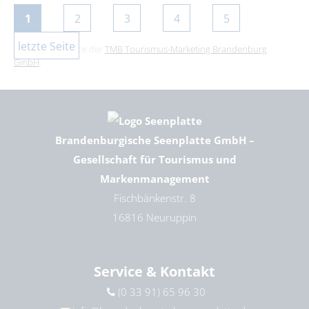
1
2
3
4
5
letzte Seite
Dies ist ein Service der
TMB Tourismus-Marketing Brandenburg
GmbH
.
Brandenburgische Seenplatte GmbH –
Gesellschaft für Tourismus und
Markenmanagement
Fischbänkenstr. 8
16816 Neuruppin
Service & Kontakt
(0 33 91) 65 96 30