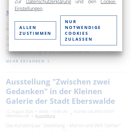
Zur
Datenschutzerklärung
und den
Cookie-
Einstellungen
.
Museum im Steintor
NUR
12. August 2026
09:00 – 17:00 Uhr
Museum im Steintor
ALLEN
NOTWENDIGE
Ausstellung
ZUSTIMMEN
COOKIES
Das Museum im Steintor wurde 1882 als das "erste
ZULASSEN
Hussitenmuseum" der Welt eröffnet. Kern der
Dauerausstellung ist die Rüstkammer im …
MEHR ERFAHREN
Ausstellung "Zwischen zwei
Gedanken" in der Kleinen
Galerie der Stadt Eberswalde
12. August 2026
09:00 – 13:00 Uhr
KLEINE GALERIE STADT
EBERSWALDE
Ausstellung
Das Künstlerpaar "Zweiklang – Marion und Willi Selmer"