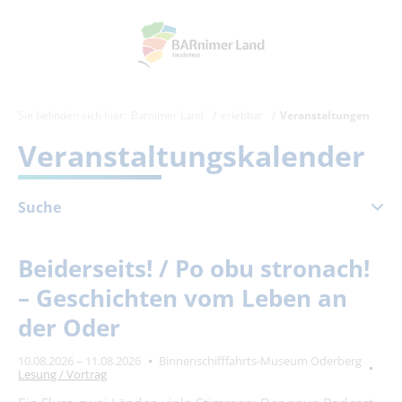
Sie befinden sich hier:
Barnimer Land
erlebbar
Veranstaltungen
Veranstaltungskalender
Suche
August 2026
Beiderseits! / Po obu stronach!
Mo
Di
Mi
Do
Fr
Sa
So
– Geschichten vom Leben an
1
2
der Oder
3
4
5
6
7
8
9
10.08.2026 – 11.08.2026
Binnenschifffahrts-Museum Oderberg
10
11
12
13
14
15
16
Lesung / Vortrag
17
18
19
20
21
22
23