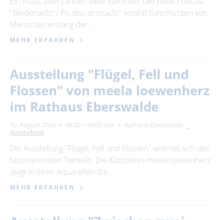
Ein Fluss, zwei Länder, viele Stimmen: Der neue Podcast
"Beiderseits! / Po obu stronach!" erzählt Geschichten von
24
25
26
27
28
29
30
Menschen entlang der …
31
MEHR ERFAHREN
Erweiterte Suche
Ausstellung "Flügel, Fell und
Zeitraum
Flossen" von meela loewenherz
von
im Rathaus Eberswalde
10. August 2026
08:00 – 16:00 Uhr
Rathaus Eberswalde
Ausstellung
bis
Die Ausstellung "Flügel, Fell und Flossen" widmet sich der
faszinierenden Tierwelt. Die Künstlerin meela loewenherz
Kategorie
zeigt in ihren Aquarellen die …
alle Kategorien
MEHR ERFAHREN