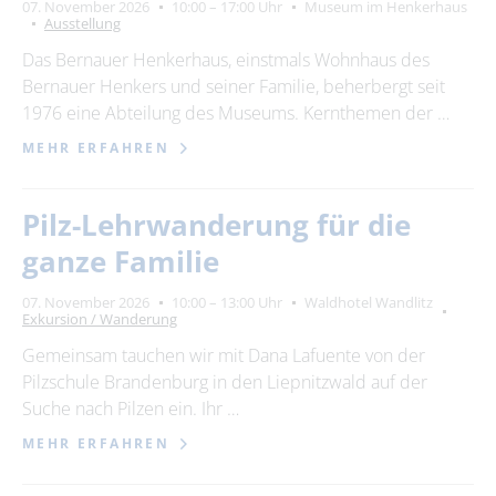
Suchbegriff
07. November 2026
10:00 – 17:00 Uhr
Museum im Henkerhaus
Ausstellung
Das Bernauer Henkerhaus, einstmals Wohnhaus des
Ort
Bernauer Henkers und seiner Familie, beherbergt seit
bitte wählen
1976 eine Abteilung des Museums. Kernthemen der …
MEHR ERFAHREN
ZURÜCKSETZEN
SUCHEN
Pilz-Lehrwanderung für die
ganze Familie
07. November 2026
10:00 – 13:00 Uhr
Waldhotel Wandlitz
Exkursion / Wanderung
Gemeinsam tauchen wir mit Dana Lafuente von der
Pilzschule Brandenburg in den Liepnitzwald auf der
Suche nach Pilzen ein. Ihr …
MEHR ERFAHREN