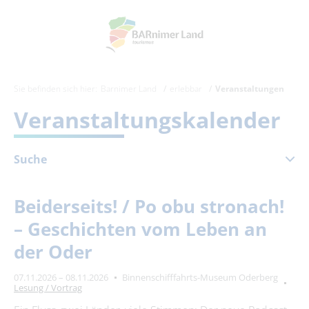
Sie befinden sich hier:
Barnimer Land
erlebbar
Veranstaltungen
Veranstaltungskalender
Suche
November 2026
Beiderseits! / Po obu stronach!
Mo
Di
Mi
Do
Fr
Sa
So
– Geschichten vom Leben an
1
der Oder
2
3
4
5
6
7
8
07.11.2026 – 08.11.2026
Binnenschifffahrts-Museum Oderberg
9
10
11
12
13
14
15
Lesung / Vortrag
16
17
18
19
20
21
22