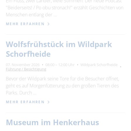
Ein Fluss, zwei Länder, viele Stimmen: Der neue Podcast
"Beiderseits! / Po obu stronach!" erzählt Geschichten von
23
24
25
26
27
28
29
Menschen entlang der …
30
MEHR ERFAHREN
Erweiterte Suche
Wolfsfrühstück im Wildpark
Zeitraum
Schorfheide
von
07. November 2026
08:00 – 12:00 Uhr
Wildpark Schorfheide
Führung / Besichtigung
Bevor der Wildpark seine Tore für die Besucher öffnet,
bis
geht es auf Morgenfütterung zu den großen Tieren des
Parks. Durch …
Kategorie
MEHR ERFAHREN
alle Kategorien
Museum im Henkerhaus