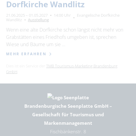
Dorfkirche Wandlitz
21.06.2025 – 01.05.2027
14:00 Uhr
Evangelische Dorfkirche
Wandlitz
Ausstellung
Wenn eine alte Dorfkirche schon längst nicht mehr von
Grabstätten eines Friedhofs umgeben ist, sprechen
Wiese und Bäume um sie …
MEHR ERFAHREN
Dies ist ein Service der
TMB Tourismus-Marketing Brandenburg
GmbH
.
Brandenburgische Seenplatte GmbH –
Gesellschaft für Tourismus und
Markenmanagement
Fischbänkenstr. 8