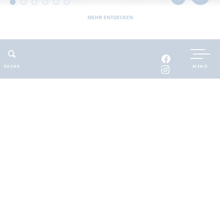
MEHR ENTDECKEN
UNTERKUNFT BUCHEN
SUCHE
MENÜ
INTERAKTIVE KARTE
INFOMATERIAL
Auszeit in der
brandenburgischen
Seenplatte
Finde deinen Freiraum für die