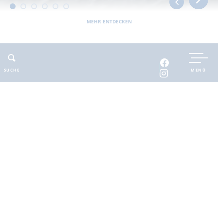
MEHR ENTDECKEN
UNTERKUNFT BUCHEN
SUCHE
MENÜ
INTERAKTIVE KARTE
INFOMATERIAL
Auszeit in der
brandenburgischen
Seenplatte
Finde deinen Freiraum für die