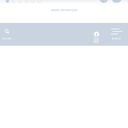
MEHR ENTDECKEN
UNTERKUNFT BUCHEN
SUCHE
MENÜ
INTERAKTIVE KARTE
INFOMATERIAL
Auszeit in der
brandenburgischen
Seenplatte
Finde deinen Freiraum für die