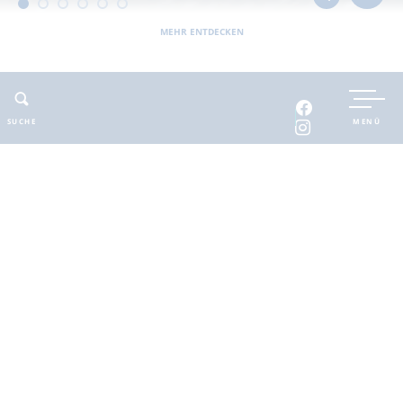
MEHR ENTDECKEN
UNTERKUNFT BUCHEN
SUCHE
MENÜ
INTERAKTIVE KARTE
INFOMATERIAL
Auszeit in der
brandenburgischen
Seenplatte
Finde deinen Freiraum für die